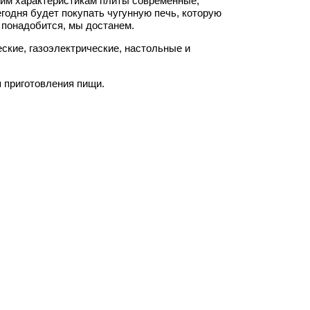
ким характеристикам плиты современные,
егодня будет покупать чугунную печь, которую
я понадобится, мы достанем.
ские, газоэлектрические, настольные и
 приготовления пищи.