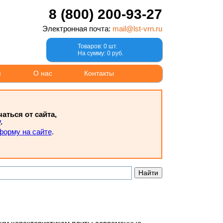
8 (800) 200-93-27
Электронная почта:
mail@lst-vrn.ru
Товаров: 0 шт.
На сумму: 0 руб.
м
О нас
Контакты
ться от сайта,
у
.
форму на сайте
.