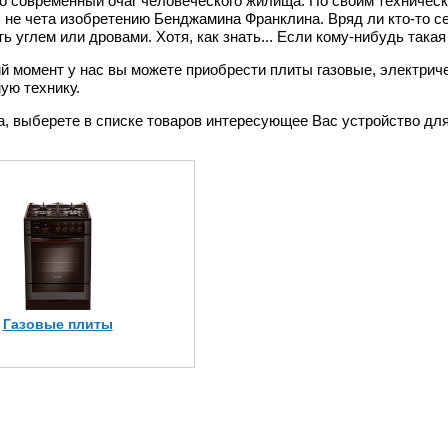
о современный очаг человеческого жилища. По своим техничес
, не чета изобретению Бенджамина Франклина. Вряд ли кто-то с
ть углем или дровами. Хотя, как знать... Если кому-нибудь така
й момент у нас вы можете приобрести плиты газовые, электриче
ую технику.
, выберете в списке товаров интересующее Вас устройство для
Газовые плиты